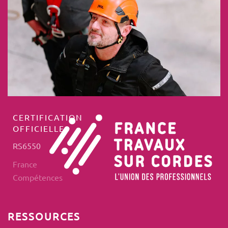
CERTIFICATION
OFFICIELLE
RS6550
France
Compétences
RESSOURCES