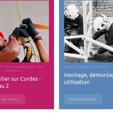
ET POSITIONNEMENT SUR
ÉCHAFAUDAGE ROULANTS
 - NIVEAU 2
Montage, démonta
iller sur Cordes -
utilisation
au 2
R EN DÉTAIL
VOIR EN DÉTAIL