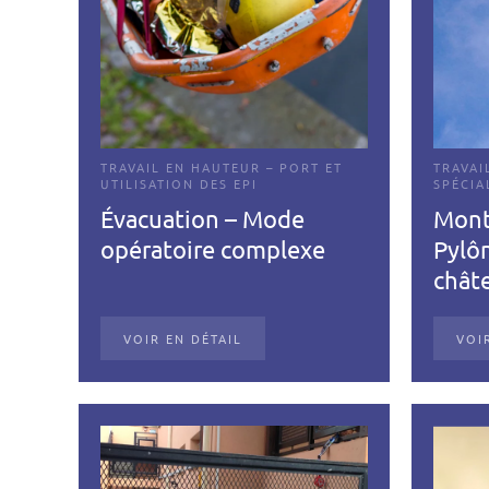
TRAVAIL EN HAUTEUR – PORT ET
TRAVAI
UTILISATION DES EPI
SPÉCIA
Évacuation – Mode
Mont
opératoire complexe
Pylôn
chât
VOIR EN DÉTAIL
VOI