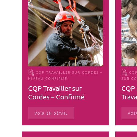
CQP TRAVAILLER SUR CORDES –
CQP
NIVEAU CONFIRMÉ
SUR C
CQP Travailler sur
CQP 
Cordes – Confirmé
Trav
VOIR EN DÉTAIL
VOI