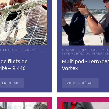
E FILETS DE SÉCURITÉ – R
TRAVAIL EN HAUTEUR – MU
TYPE VORTEX OU TERRADA
de filets de
Multipod - TerrAdap
ité – R 446
Vortex
R EN DÉTAIL
VOIR EN DÉTAIL