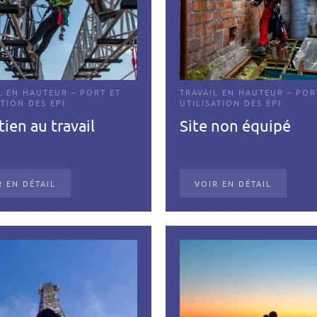
L EN HAUTEUR – PORT ET
TRAVAIL EN HAUTEUR – POR
ATION DES EPI
UTILISATION DES EPI
ien au travail
Site non équipé
R EN DÉTAIL
VOIR EN DÉTAIL