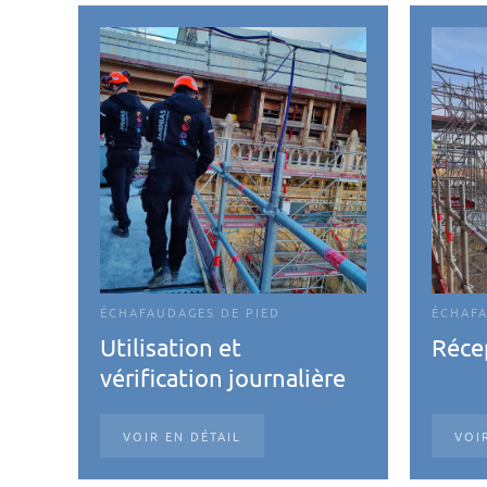
ÉCHAFAUDAGES DE PIED
ÉCHAFA
Utilisation et
Réce
vérification journalière
VOIR EN DÉTAIL
VOI