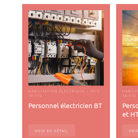
HABILITATION ÉLECTRIQUE – NF C
HABILI
18-510
18-510
Personnel électricien BT
Perso
et H
VOIR EN DÉTAIL
VOI