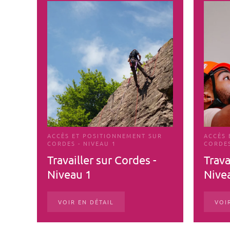
ACCÈS ET POSITIONNEMENT SUR
ACCÈS 
CORDES - NIVEAU 1
CORDES
Travailler sur Cordes -
Trava
Niveau 1
Nive
VOIR EN DÉTAIL
VOI