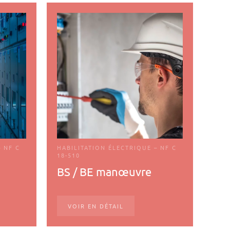
– NF C
HABILITATION ÉLECTRIQUE – NF C
18-510
BS / BE manœuvre
VOIR EN DÉTAIL