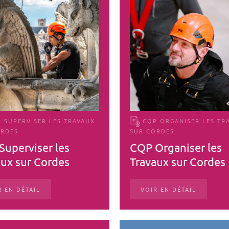
 SUPERVISER LES TRAVAUX
CQP ORGANISER LES TR
ORDES
SUR CORDES
Superviser les
CQP Organiser les
aux sur Cordes
Travaux sur Cordes
R EN DÉTAIL
VOIR EN DÉTAIL